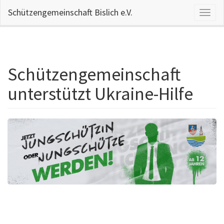
Schützengemeinschaft Bislich e.V.
Naviga
aktivi
Schützengemeinschaft
Direkt
zum
unterstützt Ukraine-Hilfe
Inhalt