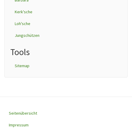
Barbara
Kerk'sche
Loh'sche
Jungschützen
Tools
Sitemap
Seitenübersicht
Footer
menu
Impressum