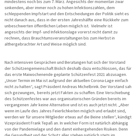
mindestens noch bis zum 7. März. Angesichts der momentan zwar
sinkenden, aber immer noch zu hohen Infektionszahlen, dem
schleppenden Impfstart und den Entscheidungen der Politik sieht es
nicht danach aus, dass in der ersten Jahreshälfte eine Rückkehr zum
unbeschwerten öffentlichen Leben möglich ist. Vielmehr ist
angesichts der Impf- und Infektionslage vorerst nicht damit zu
rechnen, dass Brauchtumsveranstaltungen bis zum Herbst in
althergebrachter Art und Weise möglich sind.
Nach intensiven Gesprächen und Beratungen hat sich der Vorstand
der Schützengemeinschaft Bislich deshalb dazu entschlossen, das für
das erste Maiwochenende geplante Schützenfest 2021 abzusagen.
„Unser Termin im Mai ist aufgrund der aktuellen Corona-Lage einfach
nicht zu halten“, sagt Präsident Andreas Michelbrink. Der Vorstand sah
sich gezwungen, bereits jetzt Fakten zu schaffen. Eine Verschiebung
des Schützenfestes war aus organisatorischen Gründen bereits im
vergangenen Jahr keine Alternative und ist es auch jetzt nicht. „Aber
wenn im Laufe des Jahres Feierlichkeiten möglich und erlaubt sind,
werden wir für unsere Mitglieder etwas auf die Beine stellen“, kündigt
Vizepräsident Frank Tepaß an. In welcher Form ist natürlich abhängig
von der Pandemielage und den damit einhergehenden Risiken. Denn
die Gesundheit und der Schutz aller stehen natürlich stets im