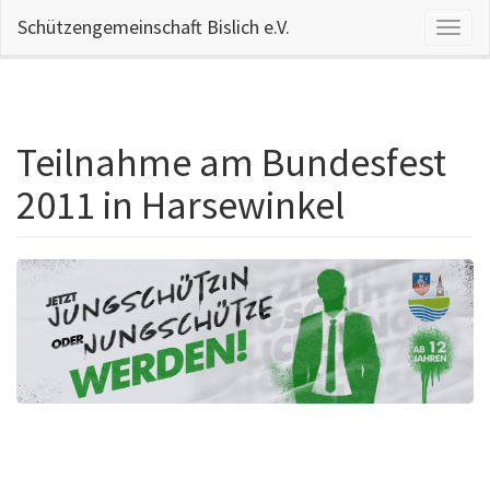
Schützengemeinschaft Bislich e.V.
Naviga
aktivi
Teilnahme am Bundesfest
Direkt
zum
2011 in Harsewinkel
Inhalt