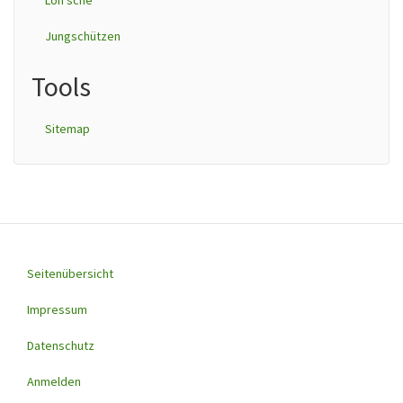
Loh'sche
Jungschützen
Tools
Sitemap
Seitenübersicht
Footer
menu
Impressum
Datenschutz
Anmelden