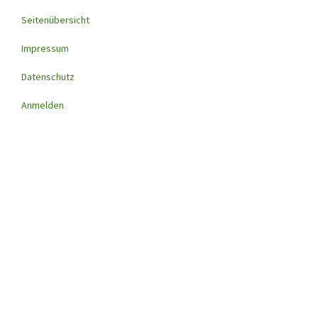
Seitenübersicht
Footer
menu
Impressum
Datenschutz
Anmelden