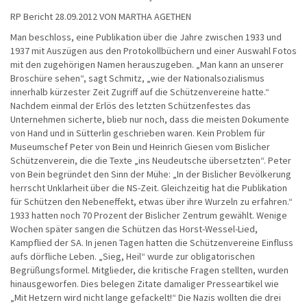
RP Bericht 28.09.2012 VON MARTHA AGETHEN
Man beschloss, eine Publikation über die Jahre zwischen 1933 und
1937 mit Auszügen aus den Protokollbüchern und einer Auswahl Fotos
mit den zugehörigen Namen herauszugeben. „Man kann an unserer
Broschüre sehen“, sagt Schmitz, „wie der Nationalsozialismus
innerhalb kürzester Zeit Zugriff auf die Schützenvereine hatte.“
Nachdem einmal der Erlös des letzten Schützenfestes das
Unternehmen sicherte, blieb nur noch, dass die meisten Dokumente
von Hand und in Sütterlin geschrieben waren. Kein Problem für
Museumschef Peter von Bein und Heinrich Giesen vom Bislicher
Schützenverein, die die Texte „ins Neudeutsche übersetzten“. Peter
von Bein begründet den Sinn der Mühe: „In der Bislicher Bevölkerung
herrscht Unklarheit über die NS-Zeit. Gleichzeitig hat die Publikation
für Schützen den Nebeneffekt, etwas über ihre Wurzeln zu erfahren.“
1933 hatten noch 70 Prozent der Bislicher Zentrum gewählt. Wenige
Wochen später sangen die Schützen das Horst-Wessel-Lied,
Kampflied der SA. In jenen Tagen hatten die Schützenvereine Einfluss
aufs dörfliche Leben. „Sieg, Heil“ wurde zur obligatorischen
Begrüßungsformel. Mitglieder, die kritische Fragen stellten, wurden
hinausgeworfen. Dies belegen Zitate damaliger Presseartikel wie
„Mit Hetzern wird nicht lange gefackelt!“ Die Nazis wollten die drei