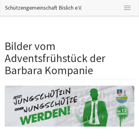
Schützengemeinschaft Bislich e.V.
Naviga
aktivi
Bilder vom
Direkt
zum
Adventsfrühstück der
Inhalt
Barbara Kompanie