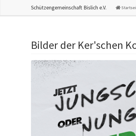
Schützengemeinschaft Bislich e.V.
Startse
Main
navigation
Bilder der Ker'schen 
Direkt
zum
Inhalt